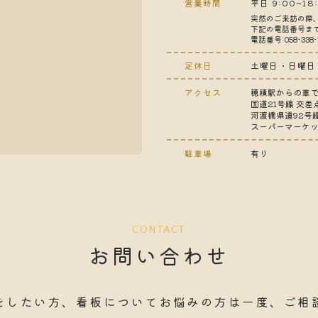
営業時間
平日 9:00~18
突然のご来訪の際
下記の電話番号ま
電話番号:058-338-
定休日
土曜日・日曜日
アクセス
穂積駅からの車で
国道21号線 交
河渡橋県道92号
スーパーマーケッ
駐車場
有り
CONTACT
お問い合わせ
をしたい方、看板についてお悩みの方は
一度、ご相