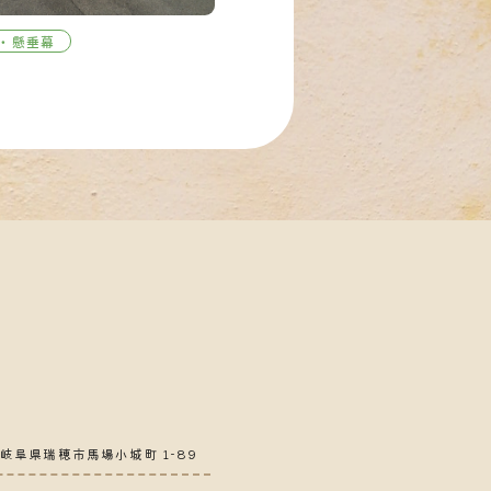
・懸垂幕
5 岐阜県瑞穂市馬場小城町 1-89