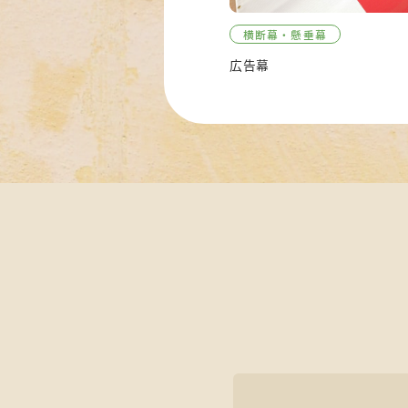
横断幕・懸垂幕
広告幕