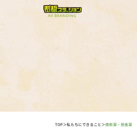
TOP
＞
私たちにできること
＞
横断幕・懸垂幕