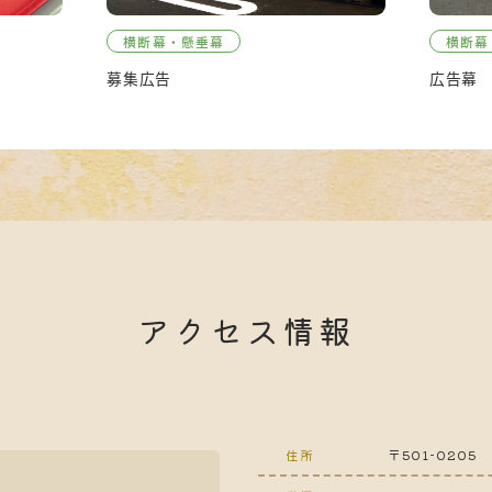
横断幕・懸垂幕
横断幕
募集広告
広告幕
アクセス情報
住所
〒501-020