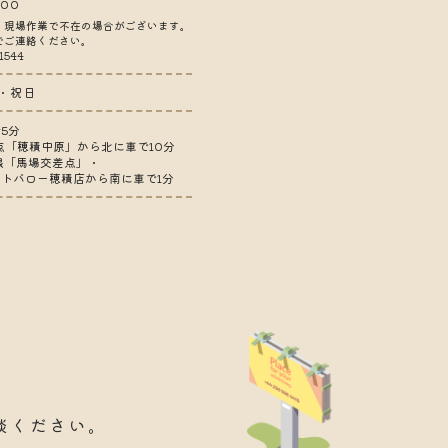
:00
、現場作業で不在の場合がございます。
でご連絡ください。
1544
・祝日
5分
差点「穂積中原」から北に車で10分
線「馬場交差点」・
トバロー穂積店から南に車で1分
談ください。