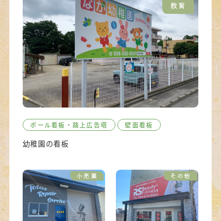
教育
ポール看板・路上広告塔
壁面看板
幼稚園の看板
小売業
その他