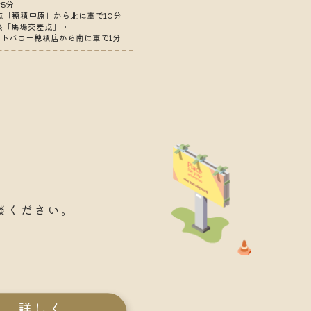
5分
差点「穂積中原」から北に車で10分
線「馬場交差点」・
トバロー穂積店から南に車で1分
談ください。
。
詳しく