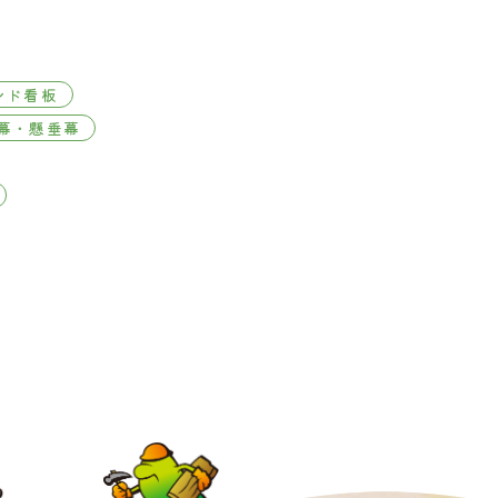
ンド看板
幕・懸垂幕