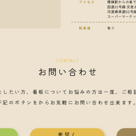
アクセス
穂積駅からの車で
国道21号線 交
河渡橋県道92号
スーパーマーケッ
駐車場
有り
CONTACT
お問い合わせ
をしたい方、看板についてお悩みの方は
一度、ご相
下記のボタンをからお気軽にお問い合わせ出来ます
素早く